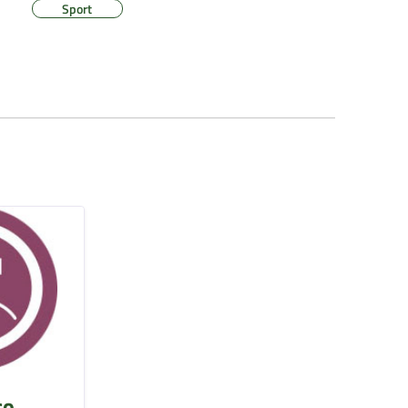
Sport
so