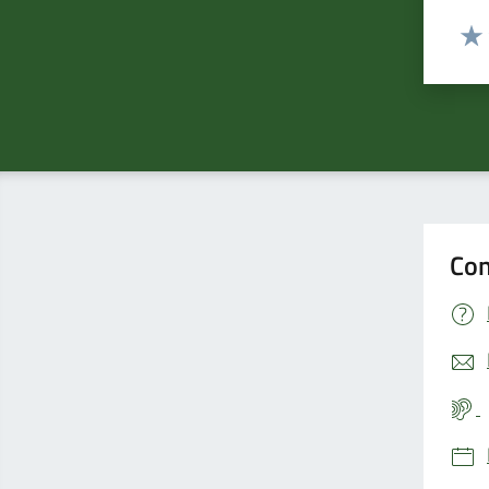
Valut
Valu
Con