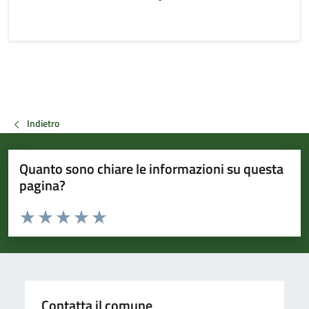
Indietro
Quanto sono chiare le informazioni su questa
pagina?
Valuta da 1 a 5 stelle la pagina
Valuta 1 stelle su 5
Valuta 2 stelle su 5
Valuta 3 stelle su 5
Valuta 4 stelle su 5
Valuta 5 stelle su 5
Contatta il comune