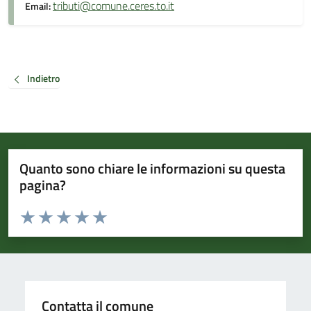
tributi@comune.ceres.to.it
Email:
Indietro
Quanto sono chiare le informazioni su questa
pagina?
Valuta da 1 a 5 stelle la pagina
Valuta 1 stelle su 5
Valuta 2 stelle su 5
Valuta 3 stelle su 5
Valuta 4 stelle su 5
Valuta 5 stelle su 5
Contatta il comune