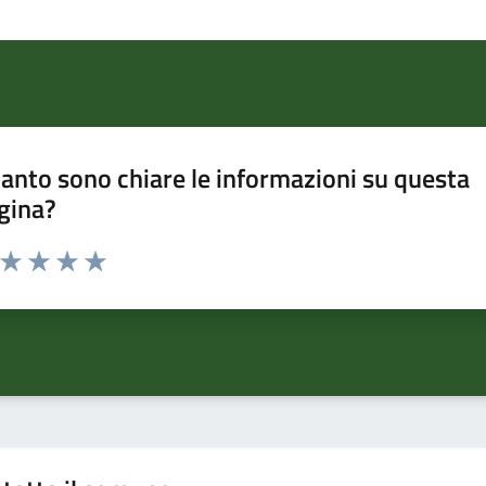
anto sono chiare le informazioni su questa
gina?
a da 1 a 5 stelle la pagina
ta 1 stelle su 5
Valuta 2 stelle su 5
Valuta 3 stelle su 5
Valuta 4 stelle su 5
Valuta 5 stelle su 5