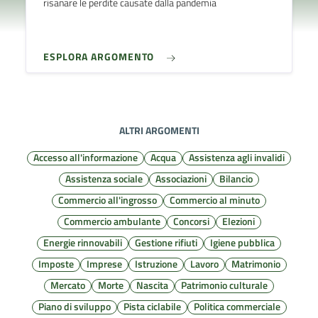
risanare le perdite causate dalla pandemia
ESPLORA ARGOMENTO
ALTRI ARGOMENTI
Accesso all'informazione
Acqua
Assistenza agli invalidi
Assistenza sociale
Associazioni
Bilancio
Commercio all'ingrosso
Commercio al minuto
Commercio ambulante
Concorsi
Elezioni
Energie rinnovabili
Gestione rifiuti
Igiene pubblica
Imposte
Imprese
Istruzione
Lavoro
Matrimonio
Mercato
Morte
Nascita
Patrimonio culturale
Piano di sviluppo
Pista ciclabile
Politica commerciale