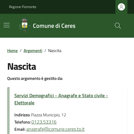
Regione Piemonte
Comune di Ceres
Home
/
Argomenti
/
Nascita
Nascita
Questo argomento è gestito da:
Servizi Demografici - Anagrafe e Stato civile -
Elettorale
Indirizzo:
Piazza Municipio, 12
0123.53316
Telefono:
anagrafe@comune.ceres.to.it
Email: