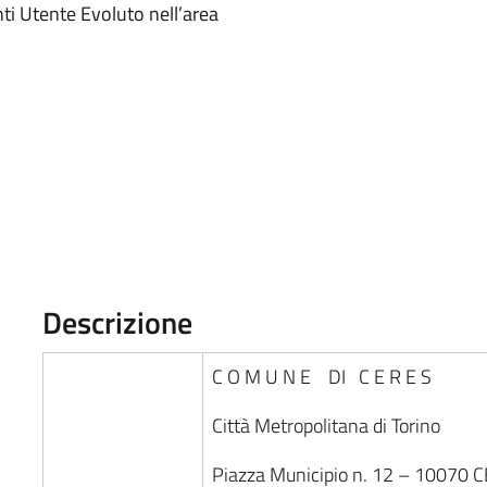
nti Utente Evoluto nell’area
Descrizione
C O M U N E DI C E R E S
Città Metropolitana di Torino
Piazza Municipio n. 12 – 10070 