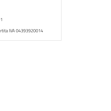
01
artita IVA 04393920014