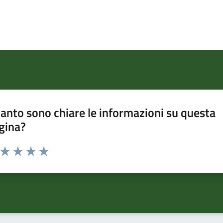
anto sono chiare le informazioni su questa
gina?
a da 1 a 5 stelle la pagina
ta 1 stelle su 5
Valuta 2 stelle su 5
Valuta 3 stelle su 5
Valuta 4 stelle su 5
Valuta 5 stelle su 5