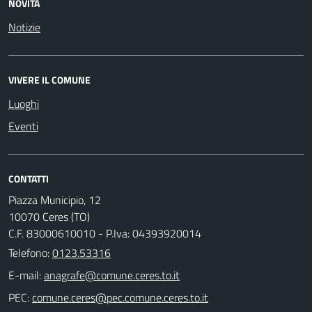
NOVITÀ
Notizie
VIVERE IL COMUNE
Luoghi
Eventi
CONTATTI
Piazza Municipio, 12
10070 Ceres (TO)
C.F. 83000610010 - P.Iva: 04393920014
Telefono:
0123.53316
E-mail:
PEC: