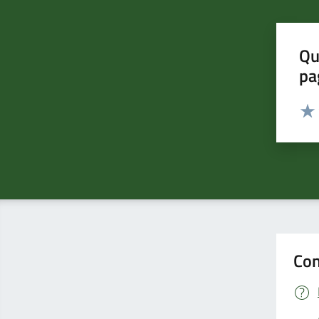
Qu
pa
Valut
Valu
Con