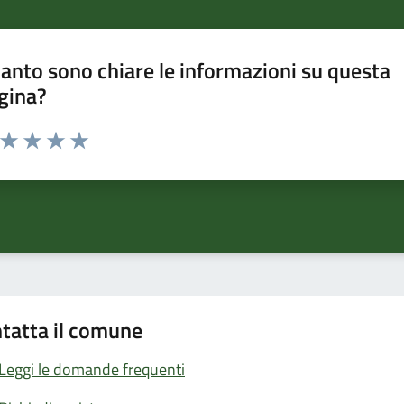
anto sono chiare le informazioni su questa
gina?
a da 1 a 5 stelle la pagina
ta 1 stelle su 5
Valuta 2 stelle su 5
Valuta 3 stelle su 5
Valuta 4 stelle su 5
Valuta 5 stelle su 5
tatta il comune
Leggi le domande frequenti