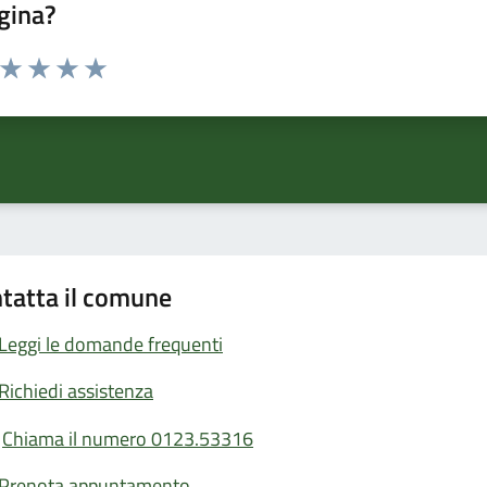
gina?
a da 1 a 5 stelle la pagina
ta 1 stelle su 5
Valuta 2 stelle su 5
Valuta 3 stelle su 5
Valuta 4 stelle su 5
Valuta 5 stelle su 5
tatta il comune
Leggi le domande frequenti
Richiedi assistenza
Chiama il numero 0123.53316
Prenota appuntamento