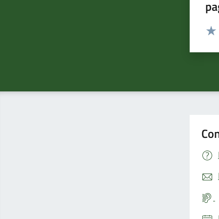
pa
Valut
Valu
Con