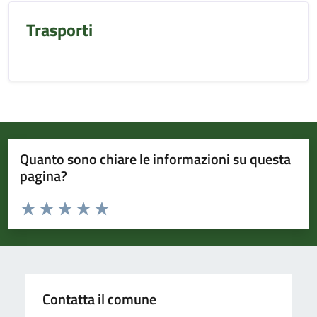
Trasporti
Quanto sono chiare le informazioni su questa
pagina?
Valuta da 1 a 5 stelle la pagina
Valuta 1 stelle su 5
Valuta 2 stelle su 5
Valuta 3 stelle su 5
Valuta 4 stelle su 5
Valuta 5 stelle su 5
Contatta il comune