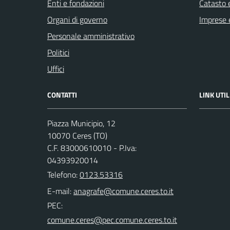
Enti e fondazioni
Catasto e
Organi di governo
Imprese 
Personale amministrativo
Politici
Uffici
CONTATTI
LINK UTIL
Piazza Municipio, 12
10070 Ceres (TO)
C.F. 83000610010 - P.Iva:
04393920014
Telefono:
0123.53316
E-mail:
PEC: