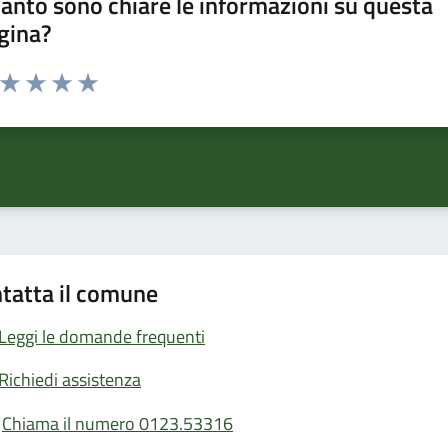
anto sono chiare le informazioni su questa
gina?
a da 1 a 5 stelle la pagina
ta 1 stelle su 5
Valuta 2 stelle su 5
Valuta 3 stelle su 5
Valuta 4 stelle su 5
Valuta 5 stelle su 5
tatta il comune
Leggi le domande frequenti
Richiedi assistenza
Chiama il numero 0123.53316