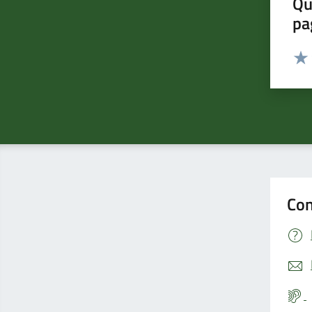
Qu
pa
Valut
Valu
Con