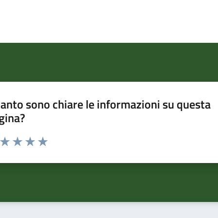
anto sono chiare le informazioni su questa
gina?
a da 1 a 5 stelle la pagina
ta 1 stelle su 5
Valuta 2 stelle su 5
Valuta 3 stelle su 5
Valuta 4 stelle su 5
Valuta 5 stelle su 5