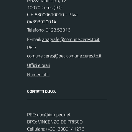
Piazza Municipio, 12
10070 Ceres (TO)
C.F. 83000610010 - P.Iva:
04393920014
Telefono:
0123.53316
E-mail:
PEC:
Uffici e orari
Numeri utili
CONTATTI D.P.O.
PEC:
DPO: VINCENZO DE PRISCO
Cellulare: (+39) 3389141276