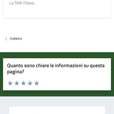
La TARI (Tassa...
Indietro
Quanto sono chiare le informazioni su questa
pagina?
Valuta da 1 a 5 stelle la pagina
Valuta 1 stelle su 5
Valuta 2 stelle su 5
Valuta 3 stelle su 5
Valuta 4 stelle su 5
Valuta 5 stelle su 5