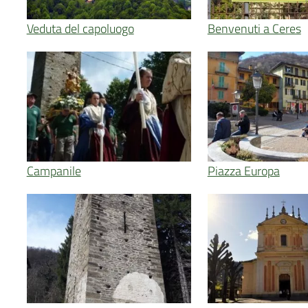
Veduta del capoluogo
Benvenuti a Ceres
Campanile
Piazza Europa