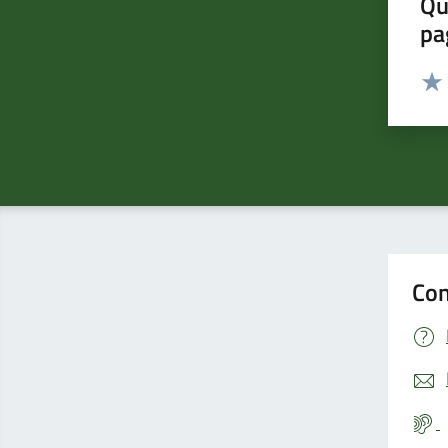
Qu
pa
Valut
Valu
Con