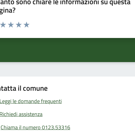
anto sono chiare le informazioni su questa
gina?
a da 1 a 5 stelle la pagina
ta 1 stelle su 5
Valuta 2 stelle su 5
Valuta 3 stelle su 5
Valuta 4 stelle su 5
Valuta 5 stelle su 5
tatta il comune
Leggi le domande frequenti
Richiedi assistenza
Chiama il numero 0123.53316