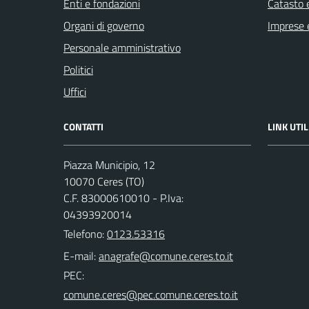
Enti e fondazioni
Catasto e
Organi di governo
Imprese 
Personale amministrativo
Politici
Uffici
CONTATTI
LINK UTIL
Piazza Municipio, 12
10070 Ceres (TO)
C.F. 83000610010 - P.Iva:
04393920014
Telefono:
0123.53316
E-mail:
PEC: