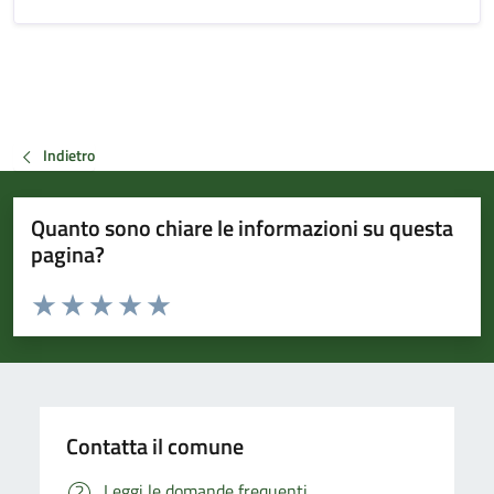
Indietro
Quanto sono chiare le informazioni su questa
pagina?
Valuta da 1 a 5 stelle la pagina
Valuta 1 stelle su 5
Valuta 2 stelle su 5
Valuta 3 stelle su 5
Valuta 4 stelle su 5
Valuta 5 stelle su 5
Contatta il comune
Leggi le domande frequenti